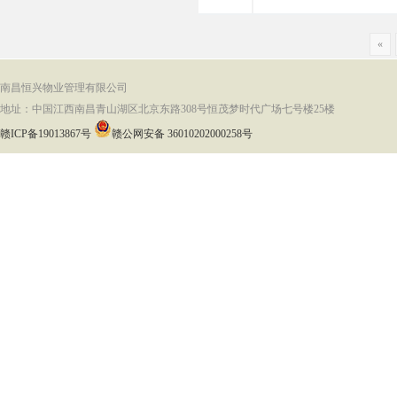
«
南昌恒兴物业管理有限公司
地址：中国江西南昌青山湖区北京东路308号恒茂梦时代广场七号楼25楼
赣ICP备19013867号
赣公网安备 36010202000258号