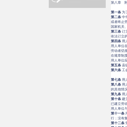
第八章 
第一条
为
第二条
中
或者终止
国家机关
第三条
订
依法订立
第四条
用
用人单位
劳动者切
在规章制
用人单位
第五条
县
第六条
工
第七条
用
第八条
用
的其他情
第九条
用
第十条
建
已建立劳
用人单位
第十一条
行；没有
第十二条