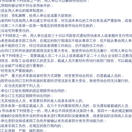
条
劳动者有下列情形之一的，用人单位可以解除劳动合同：
试用期间被证明不符合录用条件的；
重违反用人单位的规章制度的；
重失职，营私舞弊，给用人单位造成重大损害的；
动者同时与其他用人单位建立劳动关系，对完成本单位的工作任务造成严重影响，或者
本法第二十六条第一款第一项规定的情形致使劳动合同无效的；
依法追究刑事责任的。
有下列情形之一的，用人单位提前三十日以书面形式通知劳动者本人或者额外支付劳
动者患病或者非因工负伤，在规定的医疗期满后不能从事原工作，也不能从事由用人单
动者不能胜任工作，经过培训或者调整工作岗位，仍不能胜任工作的；
动合同订立时所依据的客观情况发生重大变化，致使劳动合同无法履行，经用人单位与
条
有下列情形之一，需要裁减人员二十人以上或者裁减不足二十人但占企业职工总数
明情况，听取工会或者职工的意见后，裁减人员方案经向劳动行政部门报告，可以裁减
照企业破产法规定进行重整的；
产经营发生严重困难的；
业转产、重大技术革新或者经营方式调整，经变更劳动合同后，仍需裁减人员的；
他因劳动合同订立时所依据的客观经济情况发生重大变化，致使劳动合同无法履行的。
时，应当优先留用下列人员：
本单位订立较长期限的固定期限劳动合同的；
本单位订立无固定期限劳动合同的；
庭无其他就业人员，有需要扶养的老人或者未成年人的。
依照本条第一款规定裁减人员，在六个月内重新招用人员的，应当通知被裁减的人员，
条
劳动者有下列情形之一的，用人单位不得依照本法第四十条、第四十一条的规定解
事接触职业病危害作业的劳动者未进行离岗前职业健康检查，或者疑似职业病病人在诊
本单位患职业病或者因工负伤并被确认丧失或者部分丧失劳动能力的；
病或者非因工负伤，在规定的医疗期内的；
职工在孕期、产期、哺乳期的；