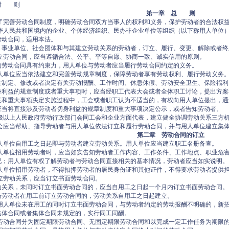
附 则
第一章 总 则
了完善劳动合同制度，明确劳动合同双方当事人的权利和义务，保护劳动者的合法权
华人民共和国境内的企业、个体经济组织、民办非企业单位等组织（以下称用人单位
劳动合同，适用本法。
、事业单位、社会团体和与其建立劳动关系的劳动者，订立、履行、变更、解除或者终
立劳动合同，应当遵循合法、公平、平等自愿、协商一致、诚实信用的原则。
的劳动合同具有约束力，用人单位与劳动者应当履行劳动合同约定的义务。
人单位应当依法建立和完善劳动规章制度，保障劳动者享有劳动权利、履行劳动义务
在制定、修改或者决定有关劳动报酬、工作时间、休息休假、劳动安全卫生、保险福利
身利益的规章制度或者重大事项时，应当经职工代表大会或者全体职工讨论，提出方案
度和重大事项决定实施过程中，工会或者职工认为不适当的，有权向用人单位提出，通
应当将直接涉及劳动者切身利益的规章制度和重大事项决定公示，或者告知劳动者。
级以上人民政府劳动行政部门会同工会和企业方面代表，建立健全协调劳动关系三方
会应当帮助、指导劳动者与用人单位依法订立和履行劳动合同，并与用人单位建立集
第二章 劳动合同的订立
人单位自用工之日起即与劳动者建立劳动关系。用人单位应当建立职工名册备查。
人单位招用劳动者时，应当如实告知劳动者工作内容、工作条件、工作地点、职业危
况；用人单位有权了解劳动者与劳动合同直接相关的基本情况，劳动者应当如实说明。
人单位招用劳动者，不得扣押劳动者的居民身份证和其他证件，不得要求劳动者提供
立劳动关系，应当订立书面劳动合同。
动关系，未同时订立书面劳动合同的，应当自用工之日起一个月内订立书面劳动合同。
与劳动者在用工前订立劳动合同的，劳动关系自用工之日起建立。
用人单位未在用工的同时订立书面劳动合同，与劳动者约定的劳动报酬不明确的，新
集体合同或者集体合同未规定的，实行同工同酬。
劳动合同分为固定期限劳动合同、无固定期限劳动合同和以完成一定工作任务为期限