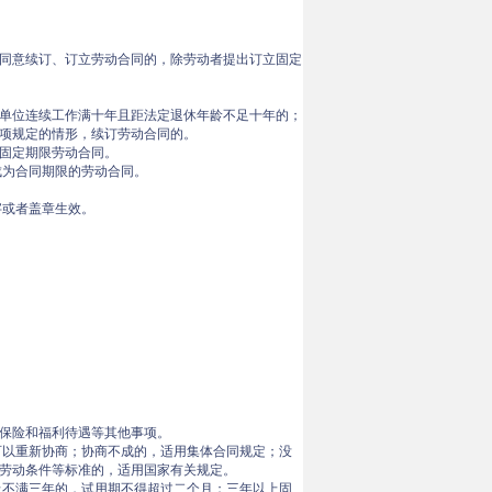
同意续订、订立劳动合同的，除劳动者提出订立固定
单位连续工作满十年且距法定退休年龄不足十年的；
项规定的情形，续订劳动合同的。
固定期限劳动合同。
成为合同期限的劳动合同。
字或者盖章生效。
保险和福利待遇等其他事项。
可以重新协商；协商不成的，适用集体合同规定；没
劳动条件等标准的，适用国家有关规定。
上不满三年的，试用期不得超过二个月；三年以上固