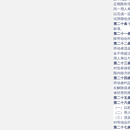
定期限和
同一用人
以完成一
试用期包
第二十条
标准。
第二十一
除劳动合
第二十二
劳动者违
金不得超
用人单位
第二十三
对负有保
限内按月
第二十四
劳动者约
在解除或
者经营同
第二十五
第二十六
（一）以
（二）用
（三）违
对劳动合
第二十七