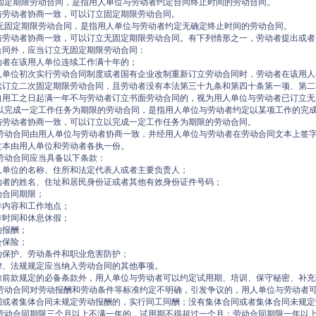
固定期限劳动合同，是指用人单位与劳动者约定合同终止时间的劳动合同。
与劳动者协商一致，可以订立固定期限劳动合同。
无固定期限劳动合同，是指用人单位与劳动者约定无确定终止时间的劳动合同。
与劳动者协商一致，可以订立无固定期限劳动合同。有下列情形之一，劳动者提出或者
合同外，应当订立无固定期限劳动合同：
动者在该用人单位连续工作满十年的；
人单位初次实行劳动合同制度或者国有企业改制重新订立劳动合同时，劳动者在该用人
续订立二次固定期限劳动合同，且劳动者没有本法第三十九条和第四十条第一项、第二
自用工之日起满一年不与劳动者订立书面劳动合同的，视为用人单位与劳动者已订立无
以完成一定工作任务为期限的劳动合同，是指用人单位与劳动者约定以某项工作的完
与劳动者协商一致，可以订立以完成一定工作任务为期限的劳动合同。
劳动合同由用人单位与劳动者协商一致，并经用人单位与劳动者在劳动合同文本上签
文本由用人单位和劳动者各执一份。
劳动合同应当具备以下条款：
人单位的名称、住所和法定代表人或者主要负责人；
动者的姓名、住址和居民身份证或者其他有效身份证件号码；
动合同期限；
作内容和工作地点；
作时间和休息休假；
动报酬；
会保险；
动保护、劳动条件和职业危害防护；
律、法规规定应当纳入劳动合同的其他事项。
除前款规定的必备条款外，用人单位与劳动者可以约定试用期、培训、保守秘密、补充
劳动合同对劳动报酬和劳动条件等标准约定不明确，引发争议的，用人单位与劳动者
同或者集体合同未规定劳动报酬的，实行同工同酬；没有集体合同或者集体合同未规定
劳动合同期限三个月以上不满一年的，试用期不得超过一个月；劳动合同期限一年以