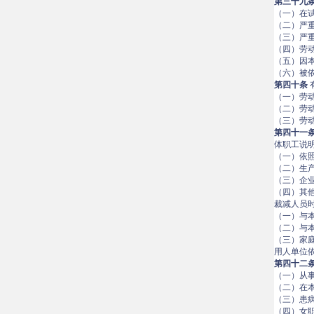
第三十九
（一）在
（二）严
（三）严
（四）劳
（五）因
（六）被
第四十条
（一）劳
（二）劳
（三）劳
第四十一
体职工说
（一）依
（二）生
（三）企
（四）其
裁减人员
（一）与
（二）与
（三）家
用人单位
第四十二
（一）从
（二）在
（三）患
（四）女