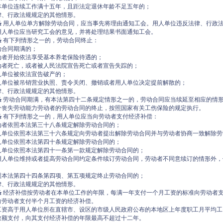
本单位连续工作满十五年，且距法定退休年龄不足五年的；
律、行政法规规定的其他情形。
条
用人单位单方解除劳动合同，应当事先将理由通知工会。用人单位违反法律、行政
用人单位应当研究工会的意见，并将处理结果书面通知工会。
条
有下列情形之一的，劳动合同终止：
动合同期满的；
动者开始依法享受基本养老保险待遇的；
动者死亡，或者被人民法院宣告死亡或者宣告失踪的；
人单位被依法宣告破产的；
人单位被吊销营业执照、责令关闭、撤销或者用人单位决定提前解散的；
律、行政法规规定的其他情形。
条
劳动合同期满，有本法第四十二条规定情形之一的，劳动合同应当续延至相应的情
分丧失劳动能力劳动者的劳动合同的终止，按照国家有关工伤保险的规定执行。
条
有下列情形之一的，用人单位应当向劳动者支付经济补偿：
动者依照本法第三十八条规定解除劳动合同的；
人单位依照本法第三十六条规定向劳动者提出解除劳动合同并与劳动者协商一致解除劳
人单位依照本法第四十条规定解除劳动合同的；
人单位依照本法第四十一条第一款规定解除劳动合同的；
用人单位维持或者提高劳动合同约定条件续订劳动合同，劳动者不同意续订的情形外，
照本法第四十四条第四项、第五项规定终止劳动合同的；
律、行政法规规定的其他情形。
条
经济补偿按劳动者在本单位工作的年限，每满一年支付一个月工资的标准向劳动者
向劳动者支付半个月工资的经济补偿。
工资高于用人单位所在直辖市、设区的市级人民政府公布的本地区上年度职工月平均工
数额支付，向其支付经济补偿的年限最高不超过十二年。