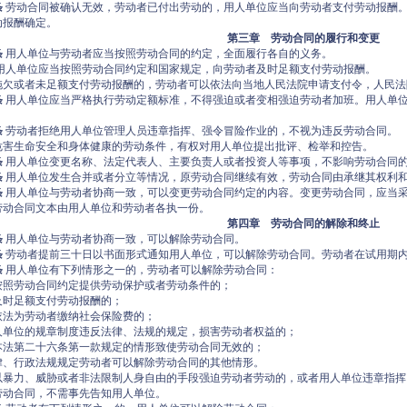
条
劳动合同被确认无效，劳动者已付出劳动的，用人单位应当向劳动者支付劳动报酬
动报酬确定。
第三章 劳动合同的履行和变更
条
用人单位与劳动者应当按照劳动合同的约定，全面履行各自的义务。
用人单位应当按照劳动合同约定和国家规定，向劳动者及时足额支付劳动报酬。
拖欠或者未足额支付劳动报酬的，劳动者可以依法向当地人民法院申请支付令，人民法
条
用人单位应当严格执行劳动定额标准，不得强迫或者变相强迫劳动者加班。用人单
条
劳动者拒绝用人单位管理人员违章指挥、强令冒险作业的，不视为违反劳动合同。
危害生命安全和身体健康的劳动条件，有权对用人单位提出批评、检举和控告。
条
用人单位变更名称、法定代表人、主要负责人或者投资人等事项，不影响劳动合同
条
用人单位发生合并或者分立等情况，原劳动合同继续有效，劳动合同由承继其权利
条
用人单位与劳动者协商一致，可以变更劳动合同约定的内容。变更劳动合同，应当
劳动合同文本由用人单位和劳动者各执一份。
第四章 劳动合同的解除和终止
条
用人单位与劳动者协商一致，可以解除劳动合同。
条
劳动者提前三十日以书面形式通知用人单位，可以解除劳动合同。劳动者在试用期
条
用人单位有下列情形之一的，劳动者可以解除劳动合同：
按照劳动合同约定提供劳动保护或者劳动条件的；
及时足额支付劳动报酬的；
依法为劳动者缴纳社会保险费的；
人单位的规章制度违反法律、法规的规定，损害劳动者权益的；
本法第二十六条第一款规定的情形致使劳动合同无效的；
律、行政法规规定劳动者可以解除劳动合同的其他情形。
以暴力、威胁或者非法限制人身自由的手段强迫劳动者劳动的，或者用人单位违章指挥
劳动合同，不需事先告知用人单位。