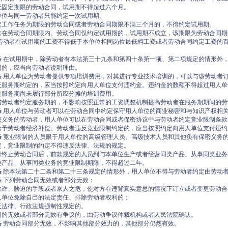
无固定期限的劳动合同，试用期不得超过六个月。
单位与同一劳动者只能约定一次试用期。
定工作任务为期限的劳动合同或者劳动合同期限不满三个月的，不得约定试用期。
含在劳动合同期限内。劳动合同仅约定试用期的，试用期不成立，该期限为劳动合同期
劳动者在试用期的工资不得低于本单位相同岗位最低档工资或者劳动合同约定工资的
条
在试用期中，除劳动者有本法第三十九条和第四十条第一项、第二项规定的情形外
同的，应当向劳动者说明理由。
条
用人单位为劳动者提供专项培训费用，对其进行专业技术培训的，可以与该劳动者
反服务期约定的，应当按照约定向用人单位支付违约金。违约金的数额不得超过用人单
过服务期尚未履行部分所应分摊的培训费用。
与劳动者约定服务期的，不影响按照正常的工资调整机制提高劳动者在服务期期间的劳
条
用人单位与劳动者可以在劳动合同中约定保守用人单位的商业秘密和与知识产权相
密义务的劳动者，用人单位可以在劳动合同或者保密协议中与劳动者约定竞业限制条款
给予劳动者经济补偿。劳动者违反竞业限制约定的，应当按照约定向用人单位支付违约
条
竞业限制的人员限于用人单位的高级管理人员、高级技术人员和其他负有保密义务
定，竞业限制的约定不得违反法律、法规的规定。
者终止劳动合同后，前款规定的人员到与本单位生产或者经营同类产品、从事同类业务
类产品、从事同类业务的竞业限制期限，不得超过二年。
条
除本法第二十二条和第二十三条规定的情形外，用人单位不得与劳动者约定由劳动
条
下列劳动合同无效或者部分无效：
欺诈、胁迫的手段或者乘人之危，使对方在违背真实意思的情况下订立或者变更劳动合
人单位免除自己的法定责任、排除劳动者权利的；
反法律、行政法规强制性规定的。
同的无效或者部分无效有争议的，由劳动争议仲裁机构或者人民法院确认。
条
劳动合同部分无效，不影响其他部分效力的，其他部分仍然有效。